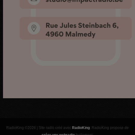
RadioKing ©2026 | Site radio créé avec
RadioKing
. RadioKing propose de
créer une webradio
facilement.