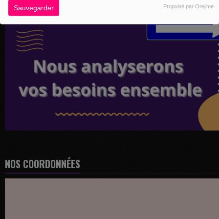
Propulsé par Orejime
Sauvegarder
NOS COORDONNÉES