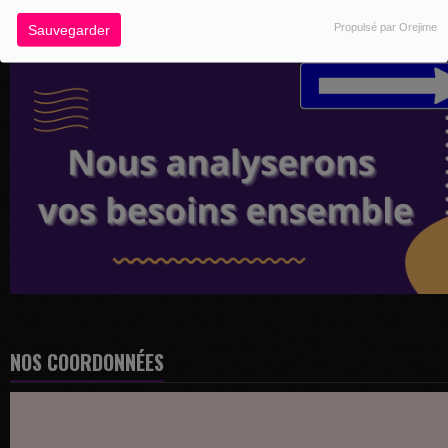
Propulsé par Orejime
Sauvegarder
NOS COORDONNÉES