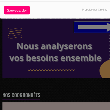
Propulsé par Orejime
Sauvegarder
NOS COORDONNÉES