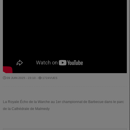
09 JUIN 2025 - 23:10 -
1724VUES
La Royale Écho de la Warche au 1er championnat de Barbecue dans le parc
de la Cathédrale de Malmedy