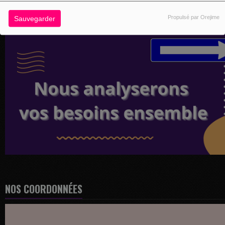
Propulsé par Orejime
Sauvegarder
NOS COORDONNÉES