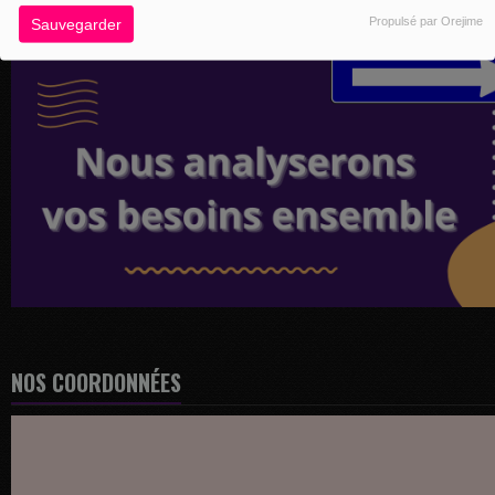
Propulsé par Orejime
Sauvegarder
NOS COORDONNÉES