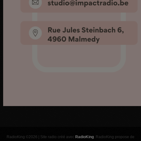
RadioKing ©2026 | Site radio créé avec
RadioKing
. RadioKing propose de