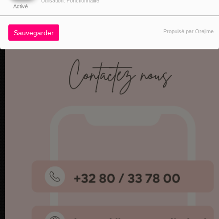
Utilisation: Fonctionnalité
Activé
Propulsé par Orejime
Sauvegarder