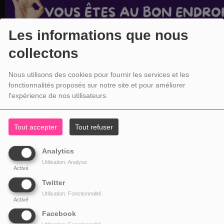
Les informations que nous
collectons
Nous utilisons des cookies pour fournir les services et les
fonctionnalités proposés sur notre site et pour améliorer
l'expérience de nos utilisateurs.
Tout accepter
Tout refuser
Analytics
Utilisation: Analyse
Activé
Twitter
Utilisation: Fonctionnalité
Activé
Facebook
NOS COORDONNÉES