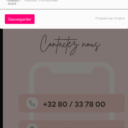
Utilisation: Fonctionnalité
Activé
Propulsé par Orejime
Sauvegarder