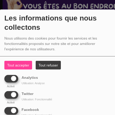
Les informations que nous
collectons
Nous utilisons des cookies pour fournir les services et les
fonctionnalités proposés sur notre site et pour améliorer
l'expérience de nos utilisateurs.
Tout accepter
Tout refuser
Analytics
Utilisation: Analyse
Activé
Twitter
Utilisation: Fonctionnalité
Activé
Facebook
NOS COORDONNÉES