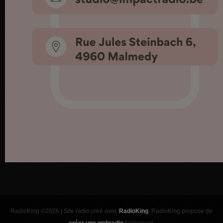
RadioKing ©2026 | Site radio créé avec
RadioKing
. RadioKing propose de
créer une webradio
facilement.