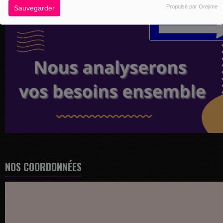
Propulsé par Orejime
Sauvegarder
NOS COORDONNÉES