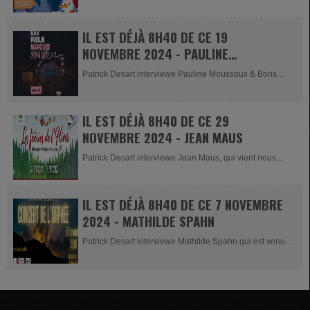
IL EST DÉJÀ 8H40 DE CE 19
NOVEMBRE 2024 - PAULINE
MOUSSOUX & BORIS IWANOW
Patrick Desart interviewe Pauline Moussoux & Boris
Iwanow (communications...
IL EST DÉJÀ 8H40 DE CE 29
NOVEMBRE 2024 - JEAN MAUS
Patrick Desart interviewe Jean Maus, qui vient nous
présenter le...
IL EST DÉJÀ 8H40 DE CE 7 NOVEMBRE
2024 - MATHILDE SPAHN
Patrick Desart interviewe Mathilde Spahn qui est venue
nous présenter le...