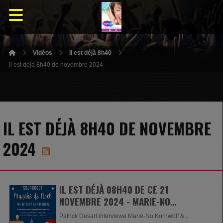
Vidéos
Il est déjà 8h40
Il est déjà 8h40 de novembre 2024
IL EST DÉJÀ 8H40 DE NOVEMBRE
2024
IL EST DÉJÀ 08H40 DE CE 21
NOVEMBRE 2024 - MARIE-NO
KORNWOLF & FRÉDÉRIC HAGUEMAN
Patrick Desart interviewe Marie-No Kornwolf &...