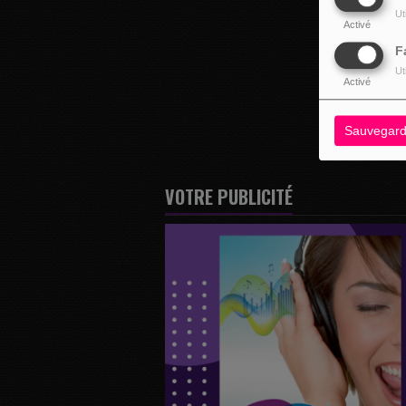
Ut
Activé
F
Ut
Activé
Sauvegard
VOTRE PUBLICITÉ