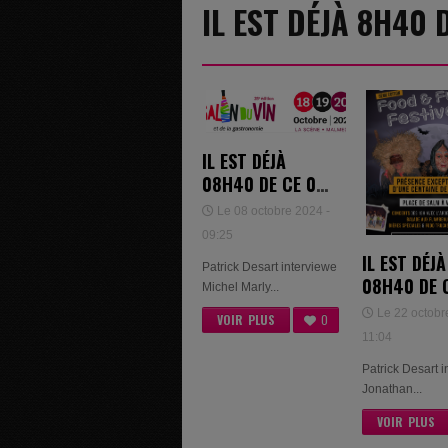
IL EST DÉJÀ 8H40
IL EST DÉJÀ
08H40 DE CE 08
OCTOBRE 2024
Le 08 octobre 2024 -
09:25
IL EST DÉJÀ
Patrick Desart interviewe
08H40 DE 
Michel Marly...
OCTOBRE 2
Le 22 octobr
VOIR PLUS
0
JONATHAN
11:04
LABERGER
Patrick Desart 
Jonathan...
VOIR PLUS