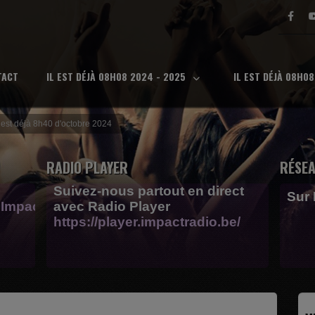
TACT
IL EST DÉJÀ 08H08 2024 - 2025
IL EST DÉJÀ 08H0
l est déjà 8h40 d'octobre 2024
RADIO PLAYER
RÉSEA
Suivez-nous partout en direct
Sur
Impactfm-
avec Radio Player
https://player.impactradio.be/