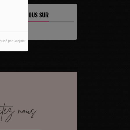
ETROUVEZ-NOUS SUR
pulsé par Orejime