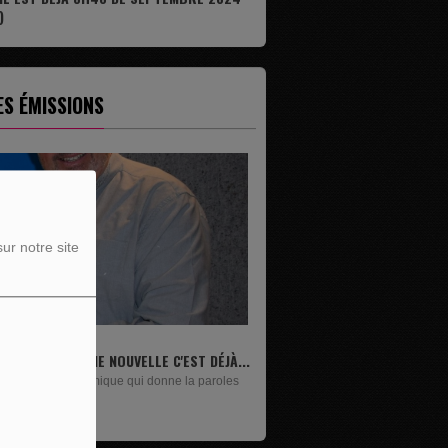
)
ES ÉMISSIONS
ur notre site
.
LIVRES
Un lundi sur deux, Maxime Janssens vous
présente les livres de...