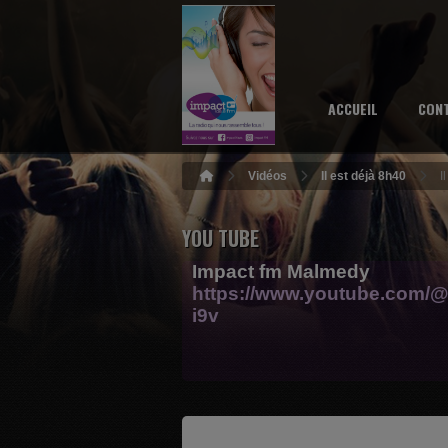
ACCUEIL
CON
Vidéos
Il est déjà 8h40
I
YOU TUBE
Impact fm Malmedy
https://www.youtube.com/@
i9v