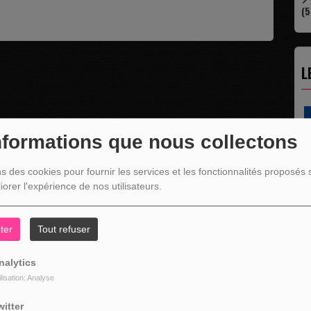
(5
L
nformations que nous collectons
ns des cookies pour fournir les services et les fonctionnalités proposés s
iorer l'expérience de nos utilisateurs.
ter
Tout refuser
" C'EST UNE BONNE NOUVELLE C'EST DÉJÀ..
nalytics
La rubrique économique qui donne la paroles
aux entreprises...
ilisation: Analyse
witter