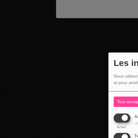
Les i
Nous utiliso
et pour amél
Tout accep
A
Ut
Activé
T