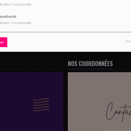
ilisation: Fonctionnalité
R
acebook
ilisation: Fonctionnalité
Pro
er
NOS COORDONNÉES