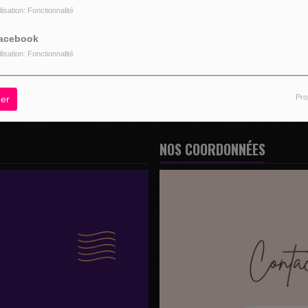
ilisation: Fonctionnalité
R
acebook
ilisation: Fonctionnalité
Pro
er
NOS COORDONNÉES