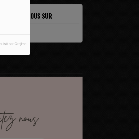
ETROUVEZ-NOUS SUR
pulsé par Orejime