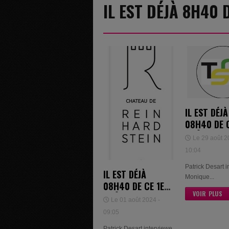
IL EST DÉJÀ 8H40
IL EST DÉJÀ
08H40 DE 
AOÛT 2024
Le 29 août 2
MONIQUE
10:04
WOUTERS 
Patrick Desart 
SANDRINE
IL EST DÉJÀ
Monique...
BRUNEL
08H40 DE CE 1ER
VOIR PLUS
AOÛT 2024 -
Le 01 août 2024 -
GUIDO DEROM
09:05
Patrick Desart interviewe