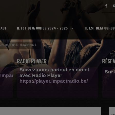
TACT
IL EST DÉJÀ 08H08 2024 - 2025
IL EST DÉJÀ 08H0
l est déjà 8h40 d'août 2024
RADIO PLAYER
RÉSEA
Suivez-nous partout en direct
Sur
Impactfm-
avec Radio Player
https://player.impactradio.be/