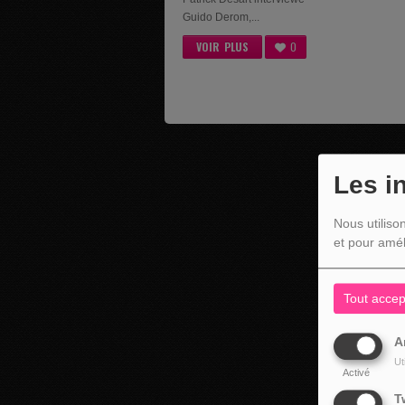
Guido Derom,...
VOIR PLUS
0
Les i
Nous utiliso
et pour amél
Tout accep
A
Ut
Activé
T