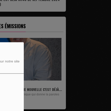
)
ES ÉMISSIONS
ur notre site
LIVRES
Un lundi sur deux, Maxime Janssens vous
présente les livres de...