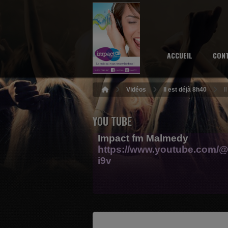
ACCUEIL
CON
Vidéos
Il est déjà 8h40
I
YOU TUBE
Impact fm Malmedy
https://www.youtube.com/@
i9v