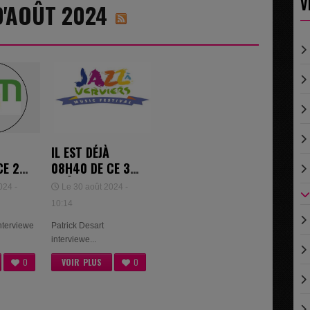
V
 D'AOÛT 2024
IL EST DÉJÀ
CE 29
08H40 DE CE 30
 -
AOÛT 2024 -
024 -
Le 30 août 2024 -
BÉATRICE
10:14
ET
POTTIER
interviewe
Patrick Desart
interviewe...
0
VOIR PLUS
0