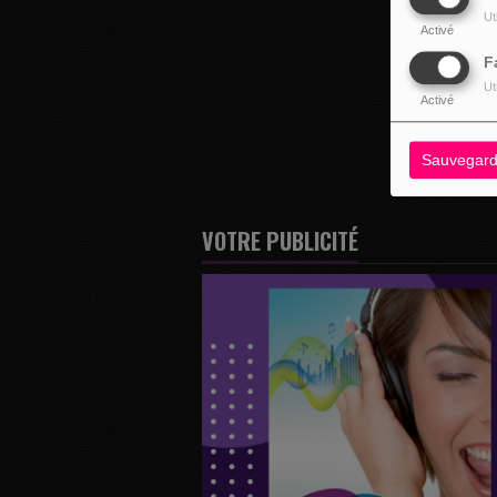
Ut
Activé
F
Ut
Activé
Sauvegard
VOTRE PUBLICITÉ