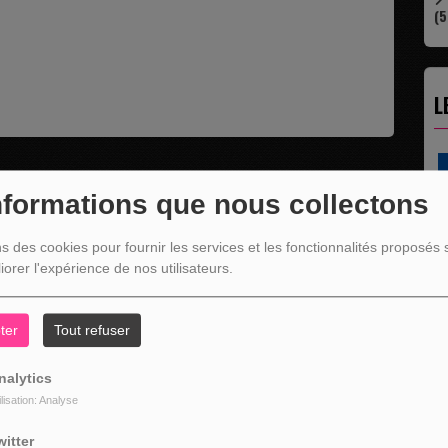
(5
L
nformations que nous collectons
ns des cookies pour fournir les services et les fonctionnalités proposés s
iorer l'expérience de nos utilisateurs.
ter
Tout refuser
" C'EST UNE BONNE NOUVELLE C'EST DÉJÀ...
nalytics
La rubrique économique qui donne la paroles
aux entreprises...
ilisation: Analyse
witter