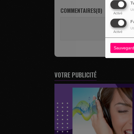
T
COMMENTAIRES(0)
Ut
Activé
F
Vous deve
Ut
SE 
Activé
Sauvegard
VOTRE PUBLICITÉ