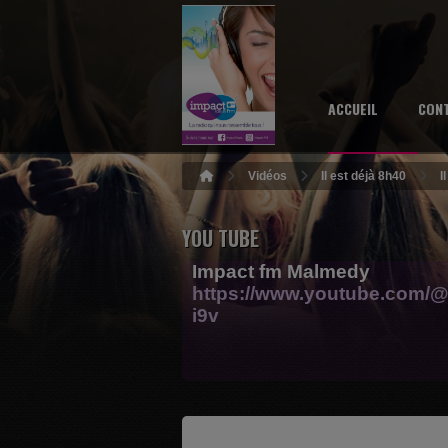
ACCUEIL
CON
Vidéos
Il est déjà 8h40
I
YOU TUBE
Impact fm Malmedy
https://www.youtube.com/@
i9v