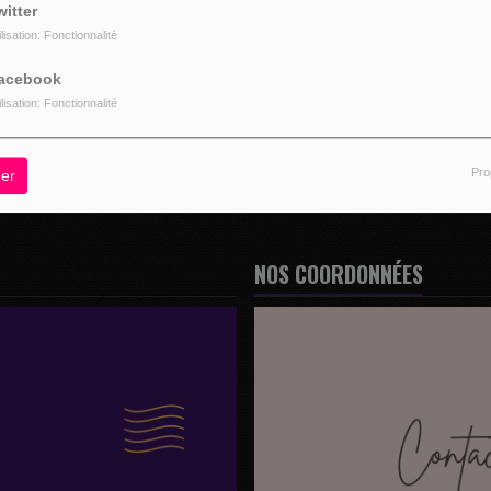
witter
ilisation: Fonctionnalité
acebook
z être connecté pour commenter
ilisation: Fonctionnalité
CONNECTER
INSCRIPTION
Pro
er
NOS COORDONNÉES