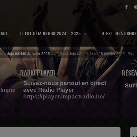
TACT
IL EST DÉJÀ 08H08 2024 - 2025
IL EST DÉJÀ 08H0
l est déjà 08H40 Janvier 2025
Il est déjà 08h40 de ce 15 janvier 2025 - Sté
RADIO PLAYER
RÉSEA
Suivez-nous partout en direct
Sur
Impactfm-
avec Radio Player
https://player.impactradio.be/