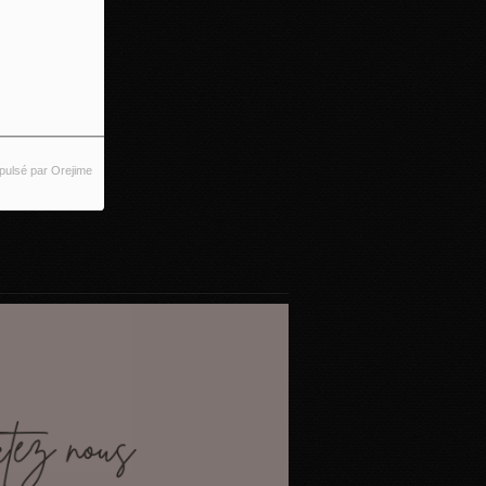
pulsé par Orejime