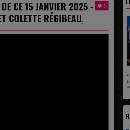
L
 DE CE 15 JANVIER 2025 -
0
ET COLETTE RÉGIBEAU,
" C'EST UNE BONNE NOUVELLE C'EST DÉJÀ..
La rubrique économique qui donne la paroles
aux entreprises...
R