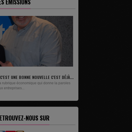
ES ÉMISSIONS
.
LIVRES
Un lundi sur deux, Maxime Janssens vous
présente les livres de...
ETROUVEZ-NOUS SUR