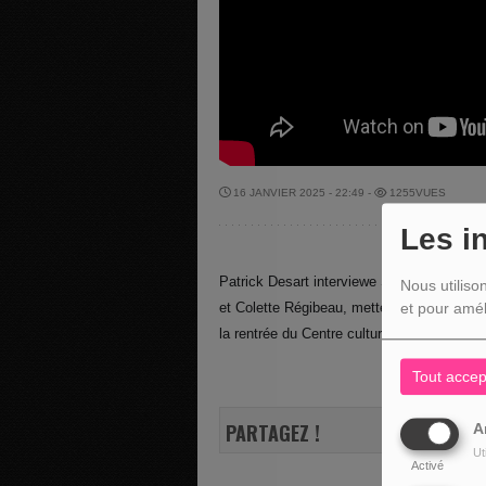
16 JANVIER 2025 - 22:49 -
1255VUES
Les i
Patrick Desart interviewe Stéphanie Dehez,
Nous utiliso
et Colette Régibeau, metteur en scène et an
et pour amél
la rentrée du Centre culturel Stavelot - Tr
Tout accep
PARTAGEZ !
A
Ut
Activé