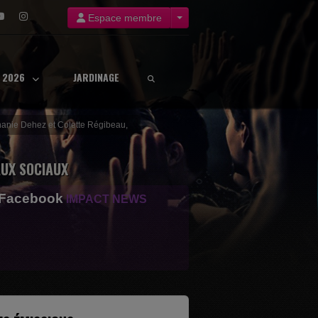
Espace membre
8 2026
JARDINAGE
phanie Dehez et Colette Régibeau,
UX SOCIAUX
 Facebook
IMPACT NEWS