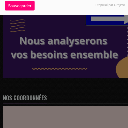
Propulsé par Orejime
Sauvegarder
NOS COORDONNÉES