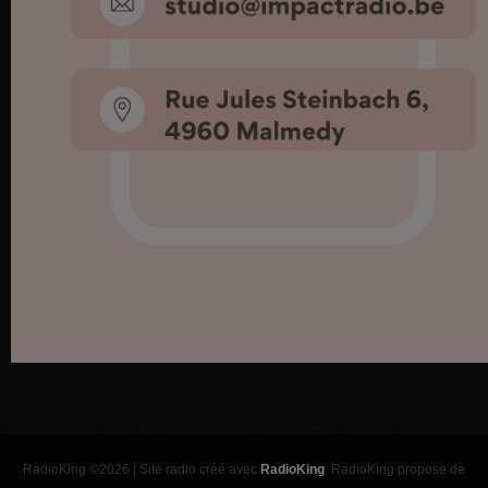
RadioKing ©2026 | Site radio créé avec
RadioKing
. RadioKing propose de