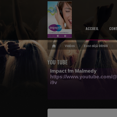
ACCUEIL
CON
Vidéos
Il est déjà 08h08
YOU TUBE
Impact fm Malmedy
https://www.youtube.com/@
i9v