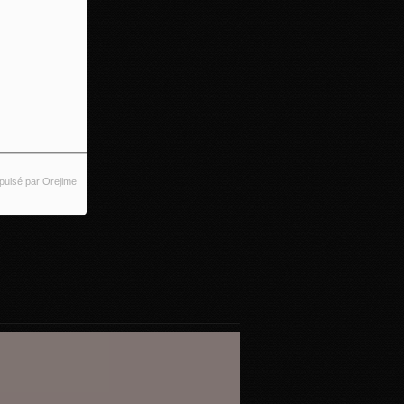
pulsé par Orejime