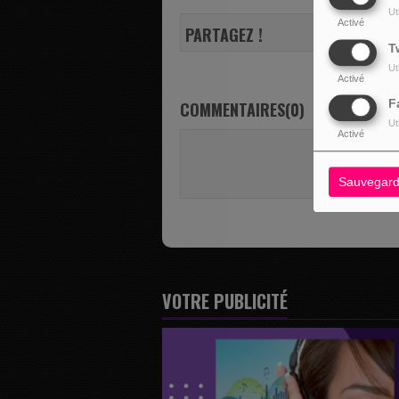
Ut
Activé
PARTAGEZ !
T
Ut
Activé
F
COMMENTAIRES(0)
Ut
Activé
Vous deve
SE 
Sauvegard
VOTRE PUBLICITÉ