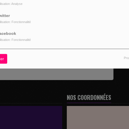
ilisation: Analyse
witter
ilisation: Fonctionnalité
acebook
ilisation: Fonctionnalité
z être connecté pour commenter
CONNECTER
INSCRIPTION
Pro
er
NOS COORDONNÉES