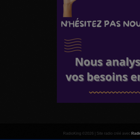
RadioKing ©2026 | Site radio créé avec
Radi