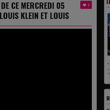
L
8 DE CE MERCREDI 05
0
LOUIS KLEIN ET LOUIS
" C'EST UNE BONNE N
La rubrique économique
aux entreprises...
R