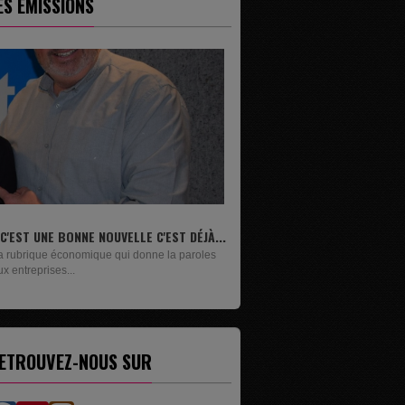
ES ÉMISSIONS
OUVELLE C'EST DÉJÀ...
LIVRES
 qui donne la paroles
Un lundi sur deux, Maxime Janssens vous
présente les livres de...
ETROUVEZ-NOUS SUR