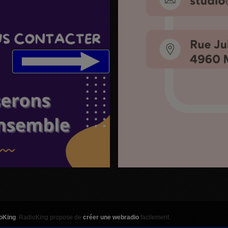
oKing
. RadioKing propose de
créer une webradio
facilement.