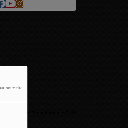
ur notre site
2%7D%2C%7B%22mechanism%22%3A%22attachment%22%2