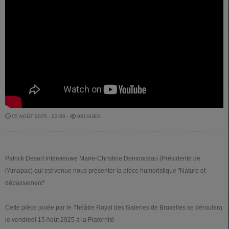
05 AOÛT 2025 - 23:56 -
961VUES
Patrick Desart intervieuwe Marie-Christine Demonceau (Présidente de
l'Amapac) qui est venue nous présenter la pièce humoristique "Nature et
dépassement"
Cette pièce jouée par le Théâtre Royal des Galeries de Bruxelles se déroulera
le vendredi 15 Août 2025 à la Fraternité