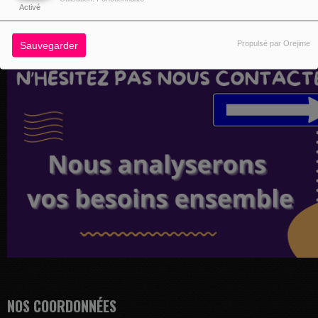
Activé
Propulsé par Orejime
Sauvegarder
NOS COORDONNÉES