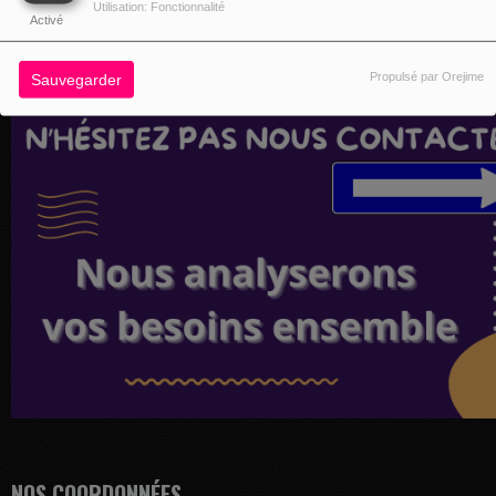
Utilisation: Fonctionnalité
Activé
Propulsé par Orejime
Sauvegarder
NOS COORDONNÉES