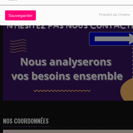
Propulsé par Orejime
Sauvegarder
NOS COORDONNÉES