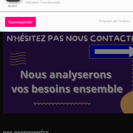
Utilisation: Fonctionnalité
Activé
Propulsé par Orejime
Sauvegarder