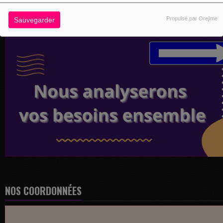
Propulsé par Orejime
Sauvegarder
NOS COORDONNÉES