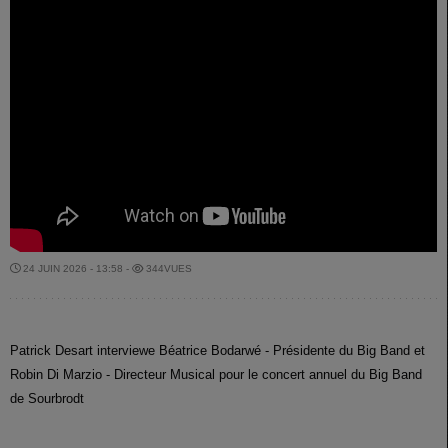
24 JUIN 2026 - 13:58 -
344VUES
Patrick Desart interviewe Béatrice Bodarwé - Présidente du Big Band et
Robin Di Marzio - Directeur Musical pour le concert annuel du Big Band
de Sourbrodt