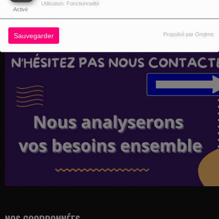
Utilisation: Fonctionnalité
Activé
Propulsé par Orejime
Sauvegarder