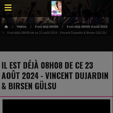
Vidéos
Il est déjà 08h08
Il est déjà 08h08 d'août 2024
Il est déjà 08h08 de ce 23 août 2024 - Vincent Dujardin & Birsen GÜLSU
IL EST DÉJÀ 08H08 DE CE 23
AOÛT 2024 - VINCENT DUJARDIN
& BIRSEN GÜLSU