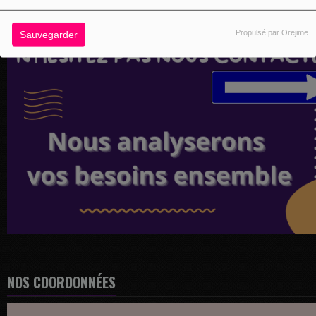
Propulsé par Orejime
Sauvegarder
NOS COORDONNÉES