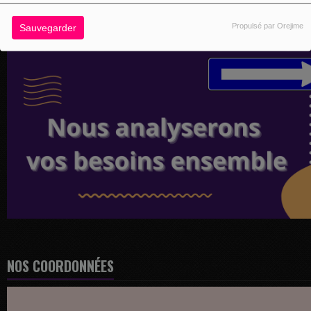
Propulsé par Orejime
Sauvegarder
NOS COORDONNÉES