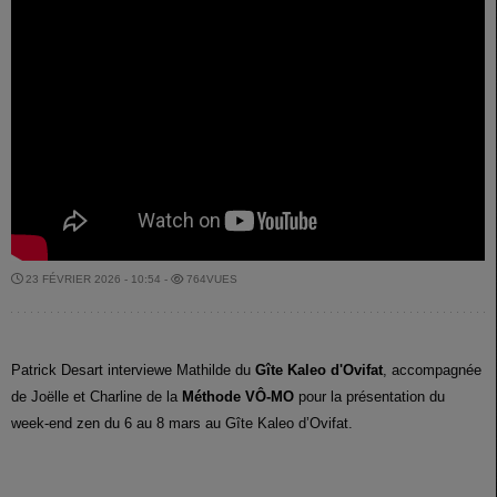
23 FÉVRIER 2026 - 10:54 -
764VUES
Patrick Desart interviewe Mathilde du
Gîte Kaleo d'Ovifat
, accompagnée
de Joëlle et Charline de la
Méthode VÔ-MO
pour la présentation du
week-end zen du 6 au 8 mars au Gîte Kaleo d’Ovifat.