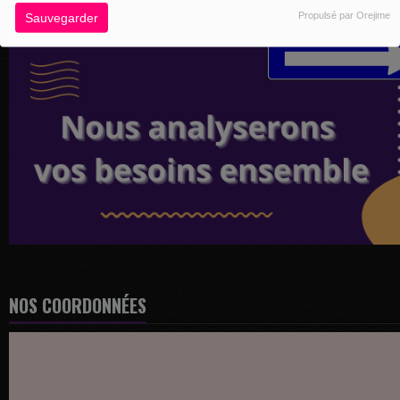
Propulsé par Orejime
Sauvegarder
NOS COORDONNÉES