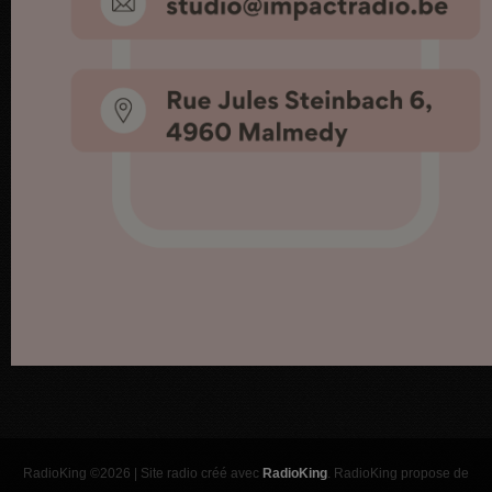
RadioKing ©2026 | Site radio créé avec
RadioKing
. RadioKing propose de