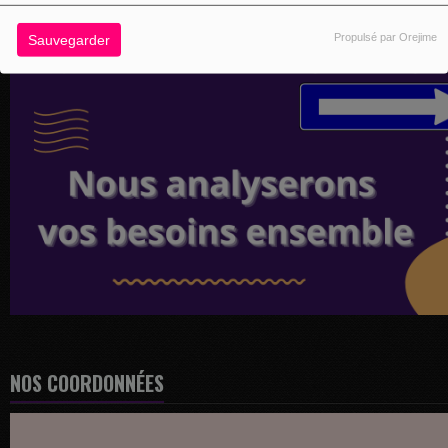
Propulsé par Orejime
Sauvegarder
NOS COORDONNÉES