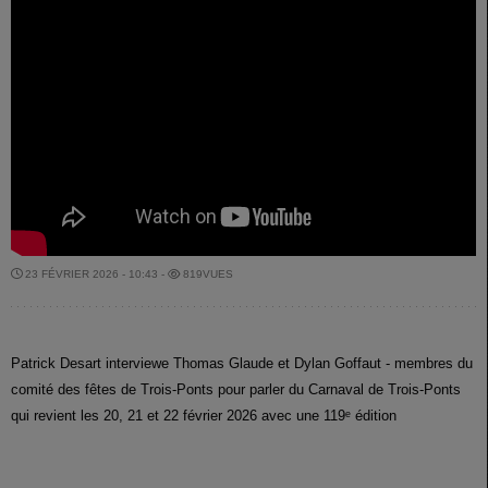
23 FÉVRIER 2026 - 10:43 -
819VUES
Patrick Desart interviewe Thomas Glaude et Dylan Goffaut - membres du
comité des fêtes de Trois-Ponts pour parler du Carnaval de Trois-Ponts
qui revient les 20, 21 et 22 février 2026 avec une 119ᵉ édition