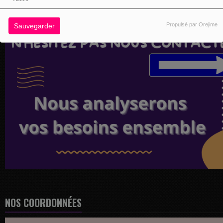
Propulsé par Orejime
Sauvegarder
NOS COORDONNÉES