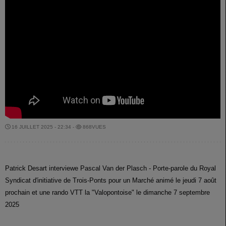
16 JUILLET 2025 - 22:34 -
868VUES
Patrick Desart interviewe Pascal Van der Plasch - Porte-parole du Royal
Syndicat d'initiative de Trois-Ponts pour un Marché animé le jeudi 7 août
prochain et une rando VTT la "Valopontoise" le dimanche 7 septembre
2025