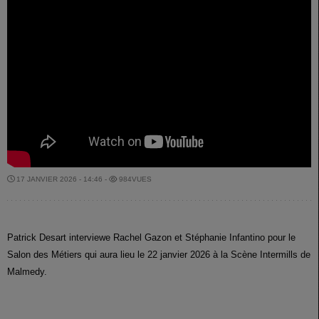
17 JANVIER 2026 - 14:46 -
984VUES
Patrick Desart interviewe Rachel Gazon et Stéphanie Infantino pour le
Salon des Métiers qui aura lieu le 22 janvier 2026 à la Scène Intermills de
Malmedy.