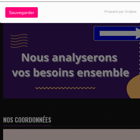
Propulsé par Orejime
Sauvegarder
NOS COORDONNÉES