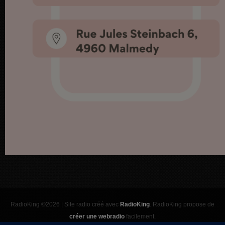
RadioKing ©2026 | Site radio créé avec
RadioKing
. RadioKing propose de
créer une webradio
facilement.