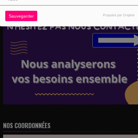
Propulsé par Orejime
Sauvegarder
NOS COORDONNÉES