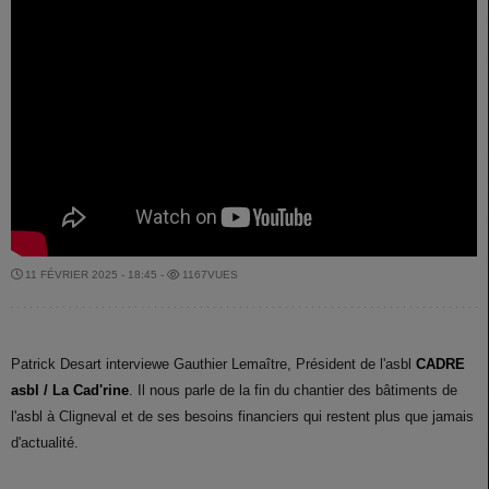
11 FÉVRIER 2025 - 18:45 -
1167VUES
Patrick Desart interviewe Gauthier Lemaître, Président de l'asbl
CADRE
asbl / La Cad'rine
. Il nous parle de la fin du chantier des bâtiments de
l'asbl à Cligneval et de ses besoins financiers qui restent plus que jamais
d'actualité.