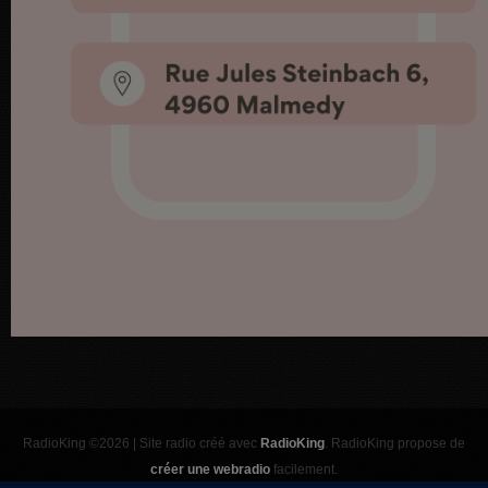
RadioKing ©2026 | Site radio créé avec
RadioKing
. RadioKing propose de
créer une webradio
facilement.