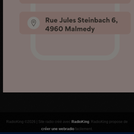
RadioKing ©2026 | Site radio créé avec
RadioKing
. RadioKing propose de
créer une webradio
facilement.