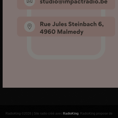
RadioKing ©2026 | Site radio créé avec
RadioKing
. RadioKing propose de