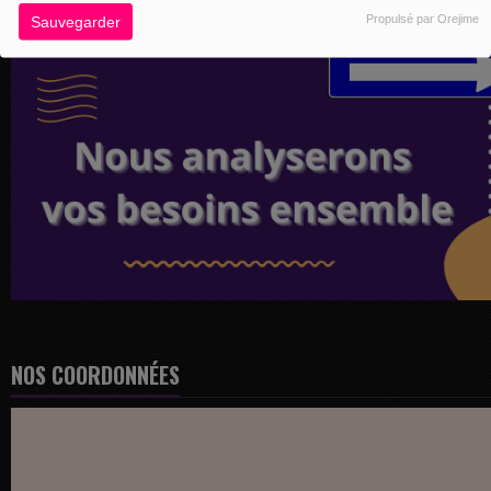
Propulsé par Orejime
Sauvegarder
NOS COORDONNÉES