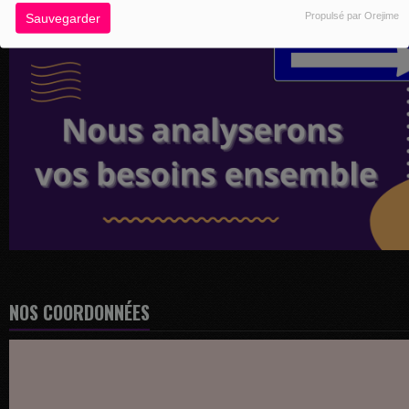
Propulsé par Orejime
Sauvegarder
NOS COORDONNÉES