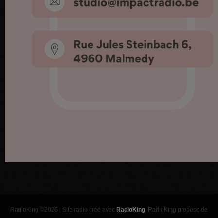
RadioKing ©2026 | Site radio créé avec
RadioKing
. RadioKing propose de