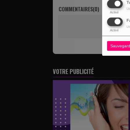
T
COMMENTAIRES(0)
Ut
Activé
F
Vous deve
Ut
SE 
Activé
Sauvegard
VOTRE PUBLICITÉ