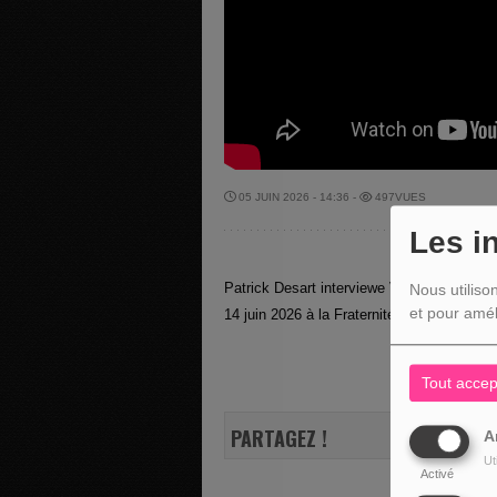
05 JUIN 2026 - 14:36 -
497VUES
Les i
Patrick Desart interviewe Vital Nlandu Ba
Nous utiliso
et pour amél
14 juin 2026 à la Fraternité
Tout accep
PARTAGEZ !
A
Ut
Activé