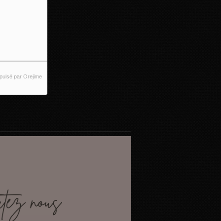
pulsé par Orejime