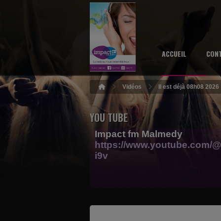
ACCUEIL
CON
Vidéos
Il est déjà 08h08 2026
YOU TUBE
Impact fm Malmedy
https://www.youtube.com/@
i9v