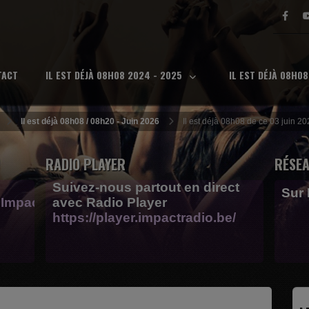
TACT
IL EST DÉJÀ 08H08 2024 - 2025
IL EST DÉJÀ 08H0
Il est déjà 08h08 / 08h20 - Juin 2026
Il est déjà 08h08 de ce 03 juin 2
RADIO PLAYER
RÉSEA
Suivez-nous partout en direct
Sur
Impactfm-
avec Radio Player
https://player.impactradio.be/