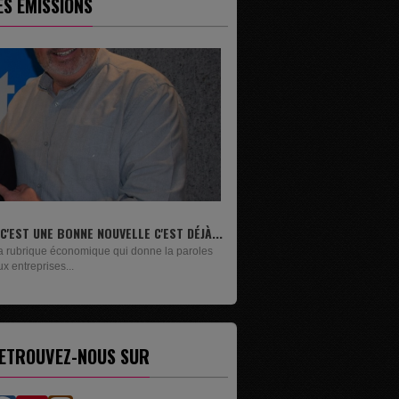
ES ÉMISSIONS
.
LIVRES
Un lundi sur deux, Maxime Janssens vous
présente les livres de...
ETROUVEZ-NOUS SUR