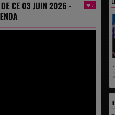
L
 DE CE 03 JUIN 2026 -
0
LENDA
" C'EST UNE BONNE NOUVELLE C'EST DÉJÀ..
La rubrique économique qui donne la paroles
aux entreprises...
R