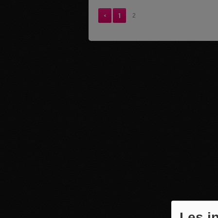
<
1
2
Les i