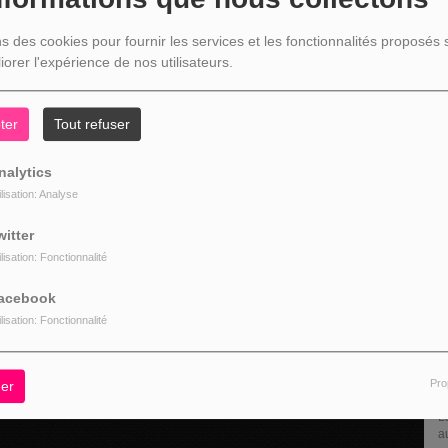
(1
ns des cookies pour fournir les services et les fonctionnalités proposés s
iorer l'expérience de nos utilisateurs.
ter
Tout refuser
L
nalytics
ilisation: Analyse
witter
ilisation: Fonctionnalité
acebook
ilisation: Fonctionnalité
Pro
er
" C'EST UNE BONNE NOUVELLE C'E
La rubrique économique qui donne 
aux entreprises...