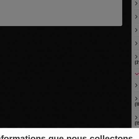
(2
(1
(1
nformations que nous collectons