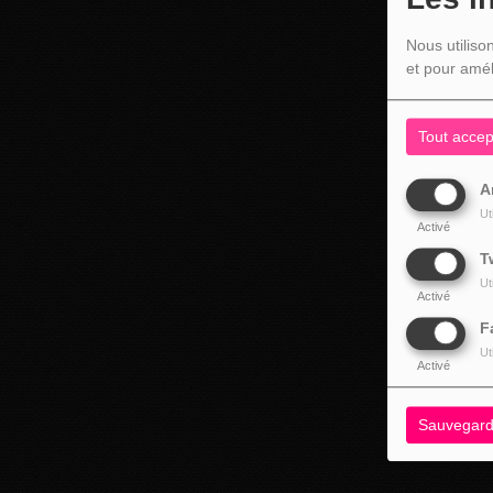
Nous utiliso
et pour amél
Tout accep
A
Ut
Activé
T
Ut
Activé
F
Ut
Activé
Sauvegard