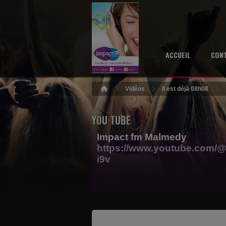
ACCUEIL
CON
Vidéos
Il est déjà 08h08
YOU TUBE
Impact fm Malmedy
https://www.youtube.com/@
i9v