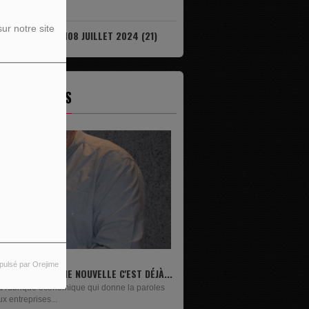
7)
ur notre site
IL EST DÉJÀ 08H08 JUILLET 2024 (21)
ES ÉMISSIONS
pulsé par Orejime
ST DÉJÀ...
LIVRES
la paroles
Un lundi sur deux, Maxime Janssens vous
présente les livres de...