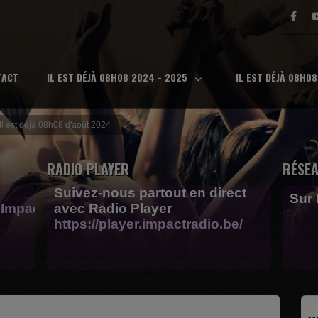
TACT
IL EST DÉJÀ 08H08 2024 - 2025
IL EST DÉJÀ 08H0
Il est déjà 08h08 d'août 2024
RADIO PLAYER
RÉSEA
Suivez-nous partout en direct
Sur
Impactfm-
avec Radio Player
https://player.impactradio.be/