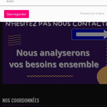
Activé
Propulsé par Orejime
Sauvegarder
NOS COORDONNÉES