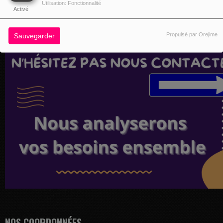
Utilisation: Fonctionnalité
Activé
Propulsé par Orejime
Sauvegarder
NOS COORDONNÉES