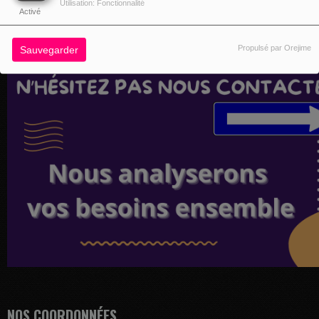
Utilisation: Fonctionnalité
Activé
Propulsé par Orejime
Sauvegarder
NOS COORDONNÉES