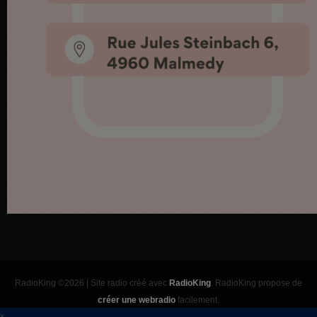
RadioKing ©2026 | Site radio créé avec
RadioKing
. RadioKing propose de
créer une webradio
facilement.
x