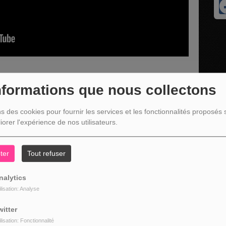
nformations que nous collectons
nterviewe Jean-Paul Bastin, Bourgmestre de Malmedy, député
wallon,
ns des cookies pour fournir les services et les fonctionnalités proposés s
iorer l'expérience de nos utilisateurs.
lonie.
ter
Tout refuser
nalytics
ilisation: Analyse
witter
ilisation: Fonctionnalité
z être connecté pour commenter