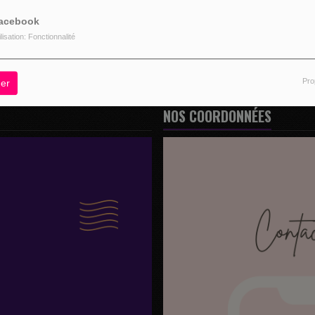
CONNECTER
INSCRIPTION
acebook
ilisation: Fonctionnalité
Pro
er
NOS COORDONNÉES