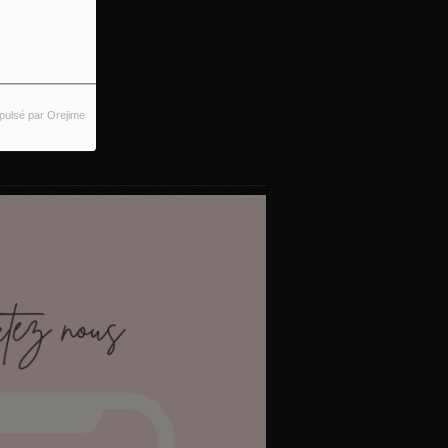
pulsé par Orejime