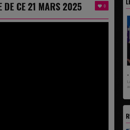
L
 DE CE 21 MARS 2025
0
" C'EST UNE BONNE NOUVELLE C'EST DÉJÀ...
La rubrique économique qui donne la paroles
aux entreprises...
R