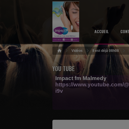
ACCUEIL
CON
Vidéos
Il est déjà 08h08
YOU TUBE
Impact fm Malmedy
https://www.youtube.com/@
i9v