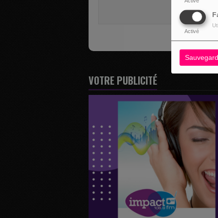
Activé
SE 
F
Ut
Activé
Sauvegard
VOTRE PUBLICITÉ