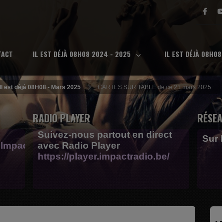
TACT
IL EST DÉJÀ 08H08 2024 - 2025
IL EST DÉJÀ 08H0
Il est déjà 08H08 - Mars 2025
CARTES SUR TABLE de ce 21 mars 2025
RADIO PLAYER
RÉSEA
Suivez-nous partout en direct
Sur
Impactfm-
avec Radio Player
https://player.impactradio.be/