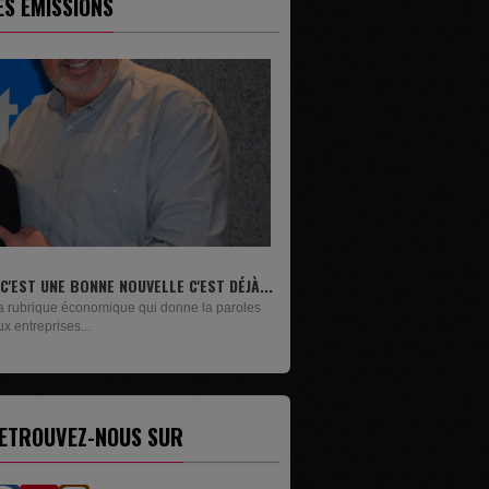
ES ÉMISSIONS
LIVRES
Un lundi sur deux, Maxime Janssens vous
présente les livres de...
ETROUVEZ-NOUS SUR