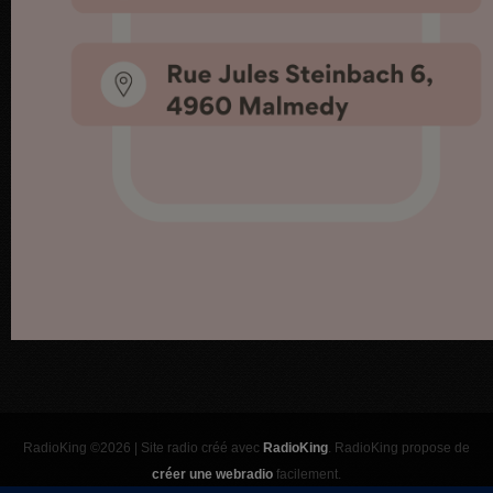
RadioKing ©2026 | Site radio créé avec
RadioKing
. RadioKing propose de
créer une webradio
facilement.