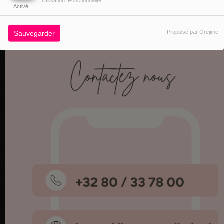
Utilisation: Fonctionnalité
Activé
Propulsé par Orejime
Sauvegarder