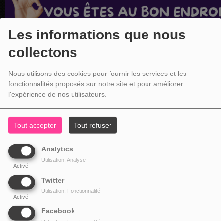
Les informations que nous
collectons
Nous utilisons des cookies pour fournir les services et les
fonctionnalités proposés sur notre site et pour améliorer
l'expérience de nos utilisateurs.
Tout accepter
Tout refuser
Analytics
Utilisation: Analyse
Activé
Twitter
Utilisation: Fonctionnalité
Activé
Facebook
NOS COORDONNÉES