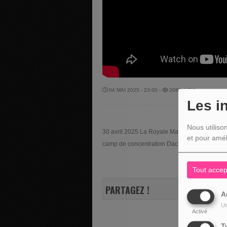
04 MAI 2025 - 23:00 -
2089VUES
Les i
Nous utiliso
30 avril 2025 La Royale Malmédienne a rend
et pour amél
camp de concentration Dachau
Tout accep
PARTAGEZ !
A
Ut
Activé
T