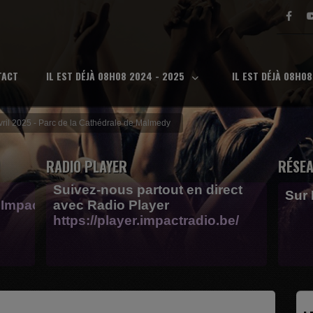
TACT
IL EST DÉJÀ 08H08 2024 - 2025
IL EST DÉJÀ 08H0
vril 2025 - Parc de la Cathédrale de Malmedy
RADIO PLAYER
RÉSEA
Suivez-nous partout en direct
Sur
Impactfm-
avec Radio Player
https://player.impactradio.be/