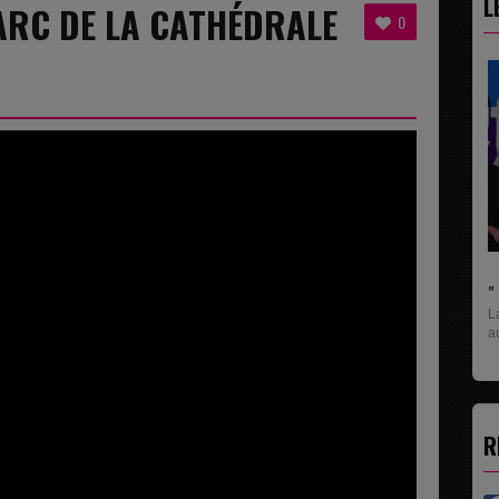
L
PARC DE LA CATHÉDRALE
0
" C'EST UNE BONNE NOUVELLE C'EST DÉJÀ.
La rubrique économique qui donne la paroles
aux entreprises...
R