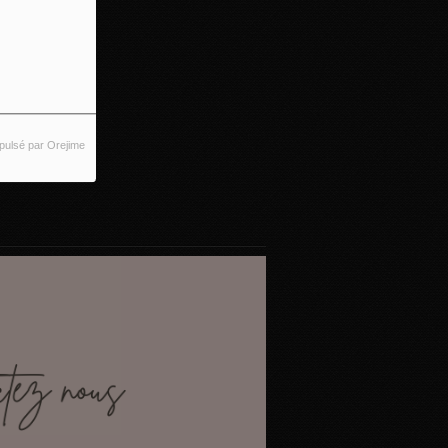
pulsé par Orejime