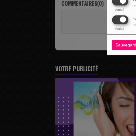
COMMENTAIRES(0)
Ut
Activé
Vous deve
F
SE 
Ut
Activé
Sauvegard
VOTRE PUBLICITÉ