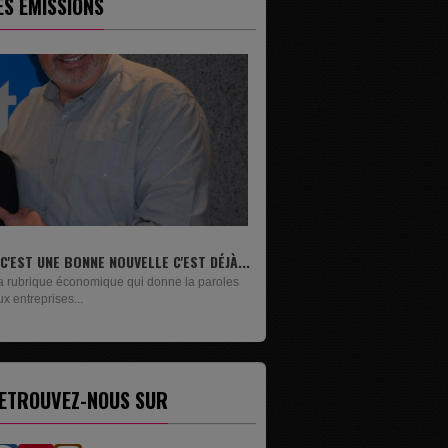
ES ÉMISSIONS
..
LIVRES
Un lundi sur deux, Maxime Janssens vous
présente les livres de...
ETROUVEZ-NOUS SUR