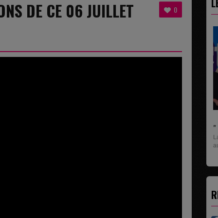
L
ONS DE CE 06 JUILLET
0
" C'EST UNE BONNE NOUVELLE C'EST DÉJÀ..
La rubrique économique qui donne la paroles
aux entreprises...
R