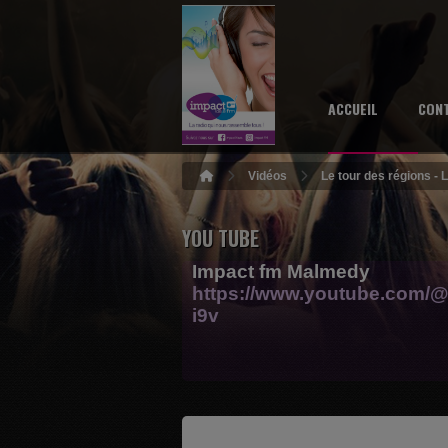
ACCUEIL
CON
Vidéos
Le tour des régions - 
YOU TUBE
Impact fm Malmedy
https://www.youtube.com/@
i9v