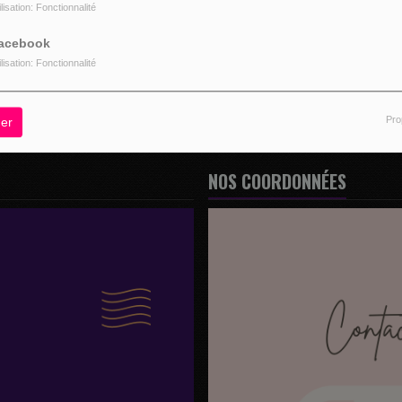
ilisation: Fonctionnalité
z être connecté pour commenter
acebook
CONNECTER
INSCRIPTION
ilisation: Fonctionnalité
Pro
er
NOS COORDONNÉES