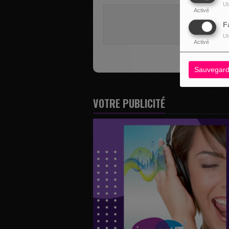
Ut
Activé
Vous deve
F
SE 
Ut
Activé
Sauvegard
VOTRE PUBLICITÉ