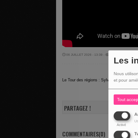
06 JUILLET 2026 - 13:39 -
334VUES
Les i
Nous utiliso
Le Tour des régions : Sylvie Grégoire nou
et pour amél
Tout accep
PARTAGEZ !
A
Ut
Activé
COMMENTAIRES(0)
T