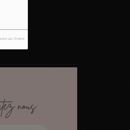
pulsé par Orejime