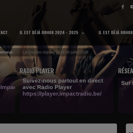
TACT
IL EST DÉJÀ 08H08 2024 - 2025
IL EST DÉJÀ 08H0
Lierneux
Le Tour des régions de ce 06 juillet 2026
RADIO PLAYER
RÉSEA
Suivez-nous partout en direct
Sur
Impactfm-
avec Radio Player
https://player.impactradio.be/