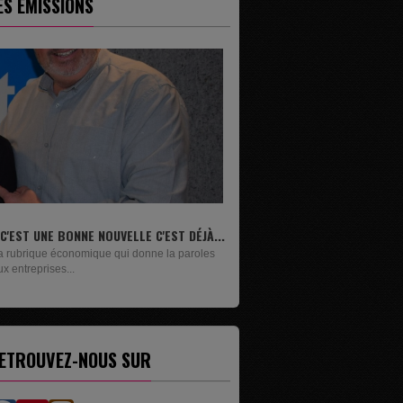
ES ÉMISSIONS
.
LIVRES
Un lundi sur deux, Maxime Janssens vous
présente les livres de...
ETROUVEZ-NOUS SUR