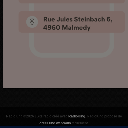
RadioKing ©2026 | Site radio créé avec
RadioKing
. RadioKing propose de
créer une webradio
facilement.