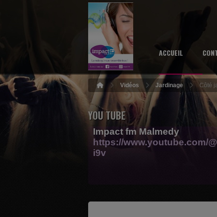
ACCUEIL
CON
Vidéos
Jardinage
Côté j
YOU TUBE
Impact fm Malmedy
https://www.youtube.com/@
i9v