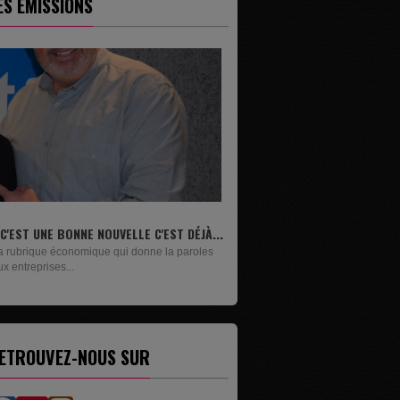
ES ÉMISSIONS
...
LIVRES
s
Un lundi sur deux, Maxime Janssens vous
présente les livres de...
ETROUVEZ-NOUS SUR