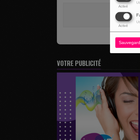
Ut
Activé
Vous deve
F
SE 
Ut
Activé
Sauvegard
VOTRE PUBLICITÉ