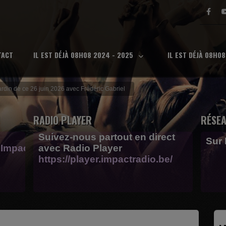
TACT
IL EST DÉJÀ 08H08 2024 - 2025
IL EST DÉJÀ 08H0
ardin de ce 26 juin 2026 avec Frédéric Gabriel
RADIO PLAYER
RÉSEA
Suivez-nous partout en direct
Sur
Impactfm-
avec Radio Player
https://player.impactradio.be/