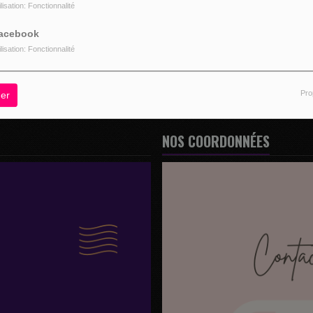
ilisation: Fonctionnalité
z être connecté pour commenter
acebook
CONNECTER
INSCRIPTION
ilisation: Fonctionnalité
Pro
er
NOS COORDONNÉES