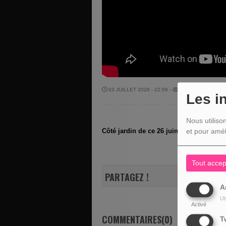
03 JUILLET 2026 - 22:56 -
347VUES
Les i
Nous utiliso
Côté jardin de ce 26 juin 2026 avec Fréd
et pour amél
Tout accep
PARTAGEZ !
A
Ut
Activé
COMMENTAIRES(0)
T