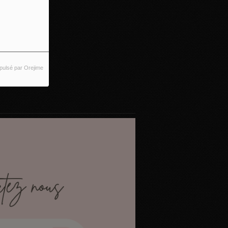
pulsé par Orejime