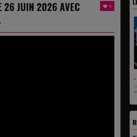
L
E 26 JUIN 2026 AVEC
0
L
" C'EST UNE BONNE NOUVELLE C'EST DÉJÀ
La rubrique économique qui donne la parole
aux entreprises...
R